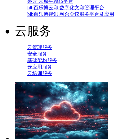
磐云 云原生PaaS平台
blb百乐博云印 数字化文印管理平台
blb百乐博视讯 融合会议服务平台及应用
云服务
云管理服务
安全服务
基础架构服务
云应用服务
云培训服务