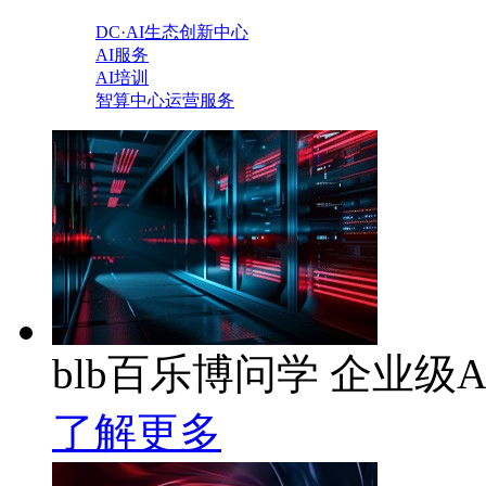
DC·AI生态创新中心
AI服务
AI培训
智算中心运营服务
blb百乐博问学 企业级A
了解更多