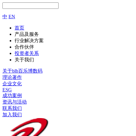
中
EN
首页
产品及服务
行业解决方案
合作伙伴
投资者关系
关于我们
关于blb百乐博数码
理论著作
企业文化
ESG
成功案例
资讯与活动
联系我们
加入我们