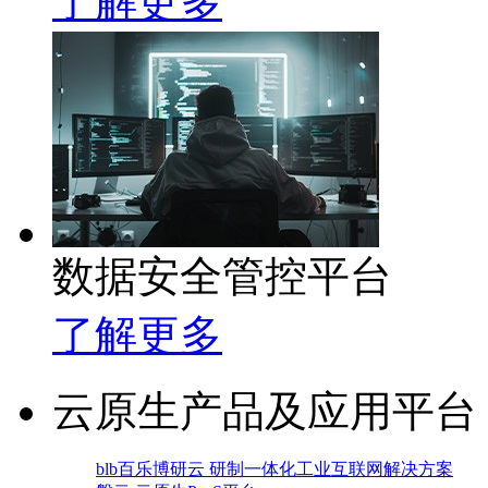
了解更多
数据安全管控平台
了解更多
云原生产品及应用平台
blb百乐博研云 研制一体化工业互联网解决方案