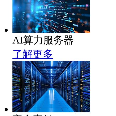
AI算力服务器
了解更多