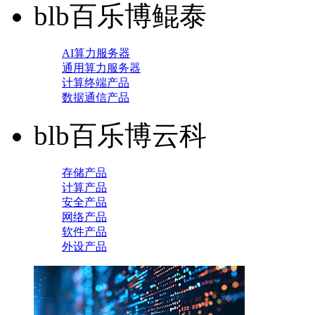
blb百乐博鲲泰
AI算力服务器
通用算力服务器
计算终端产品
数据通信产品
blb百乐博云科
存储产品
计算产品
安全产品
网络产品
软件产品
外设产品